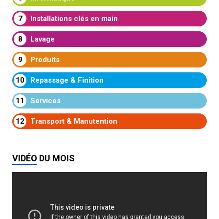
7
Installations clés en main
8
Lavage
9
Produits
10
Repassage & Finition
11
Services
12
Transport & Manutention
VIDÉO DU MOIS