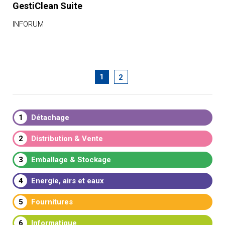
GestiClean Suite
INFORUM
1
2
1
Détachage
2
Distribution & Vente
3
Emballage & Stockage
4
Energie, airs et eaux
5
Fournitures
6
Informatique