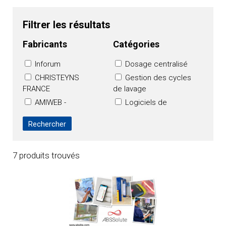
Filtrer les résultats
Fabricants
Catégories
Inforum
Dosage centralisé
CHRISTEYNS
Gestion des cycles
FRANCE
de lavage
AMIWEB -
Logiciels de
EasyPressing
facturation, de gestion
ABS France
Traçabilité et
identification du linge
LCT-Textilligence
7 produits trouvés