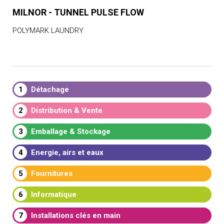
MILNOR - TUNNEL PULSE FLOW
POLYMARK LAUNDRY
1
Détachage
2
Distribution & Vente
3
Emballage & Stockage
4
Energie, airs et eaux
5
Fournitures
6
Informatique
7
Installations clés en main