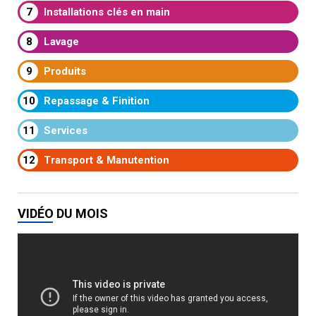
7
Installations clés en main
8
Lavage
9
Produits
10
Repassage & Finition
11
Services
12
Transport & Manutention
VIDÉO DU MOIS