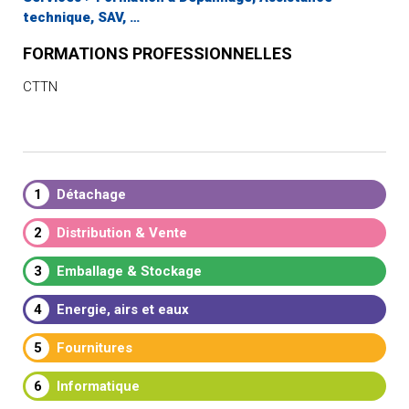
technique, SAV, …
FORMATIONS PROFESSIONNELLES
CTTN
1
Détachage
2
Distribution & Vente
3
Emballage & Stockage
4
Energie, airs et eaux
5
Fournitures
6
Informatique