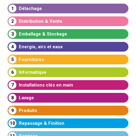
1
Détachage
2
Distribution & Vente
3
Emballage & Stockage
4
Energie, airs et eaux
5
Fournitures
6
Informatique
7
Installations clés en main
8
Lavage
9
Produits
10
Repassage & Finition