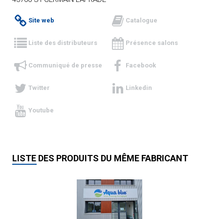
Site web
Catalogue
Liste des distributeurs
Présence salons
Communiqué de presse
Facebook
Twitter
Linkedin
Youtube
LISTE DES PRODUITS DU MÊME FABRICANT