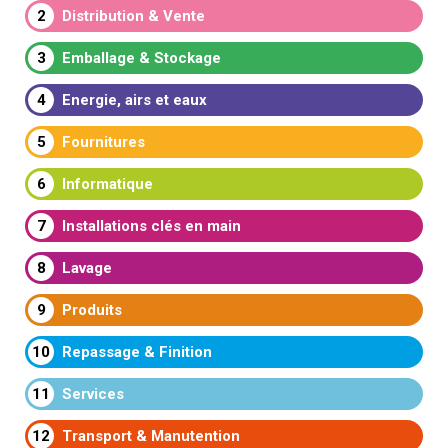
2
Distribution & Vente
3
Emballage & Stockage
4
Energie, airs et eaux
5
Fournitures
6
Informatique
7
Installations clés en main
8
Lavage
9
Produits
10
Repassage & Finition
11
Services
12
Transport & Manutention